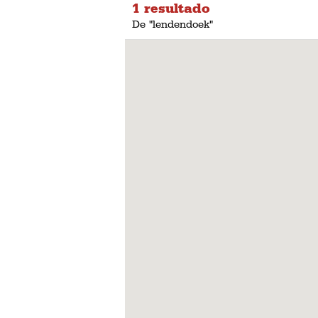
1 resultado
De "lendendoek"