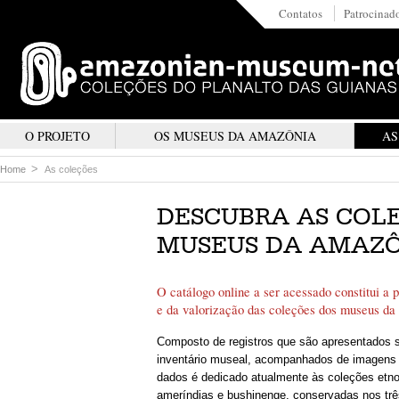
Contatos
Patrocinad
O PROJETO
OS MUSEUS DA AMAZÔNIA
AS
Home
As coleções
DESCUBRA AS COL
MUSEUS DA AMAZÔ
O catálogo online a ser acessado constitui a 
e da valorização das coleções dos museus da
Composto de registros que são apresentados 
inventário museal, acompanhados de imagens 
dados é dedicado atualmente às coleções etno
ameríndias e bushinenge, conservadas nos trê