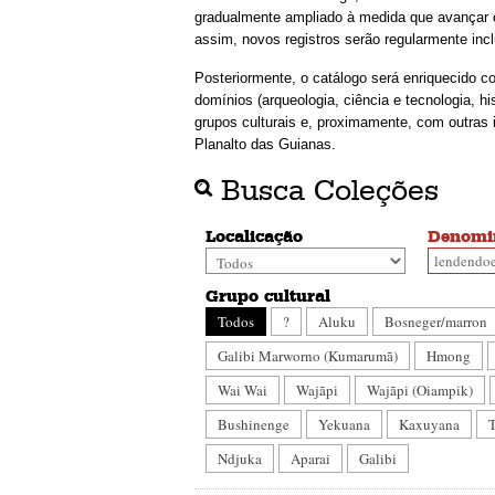
gradualmente ampliado à medida que avançar o
assim, novos registros serão regularmente incl
Posteriormente, o catálogo será enriquecido c
domínios (arqueologia, ciência e tecnologia, hi
grupos culturais e, proximamente, com outras 
Planalto das Guianas.
Busca Coleções
Localicação
Denomi
Grupo cultural
Todos
?
Aluku
Bosneger/marron
Galibi Marworno (Kumarumã)
Hmong
Wai Wai
Wajãpi
Wajãpi (Oiampik)
Bushinenge
Yekuana
Kaxuyana
Ndjuka
Aparai
Galibi