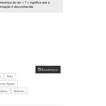
resença de um « ? » significa que a
ormação é desconhecida.
Restabelecer
Buscar
a
Teko
yana Aparai
ripuna
Indiaans