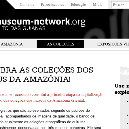
Contatos
Patrocinadores
Educação
Mídia
A AMAZÔNIA
AS COLEÇÕES
EXPOSIÇÕES VI
BRA AS COLEÇÕES DOS
S DA AMAZÔNIA!
Use
explo
ne a ser acessado constitui a primeira etapa da digitalização
ão das coleções dos museus da Amazônia oriental.
gistros que são apresentados segundo os padrões do
eal, acompanhados de imagens de qualidade, o banco de
do atualmente às coleções etnográficas de culturas
ushinenge, conservadas nos três museus parceiros. Ele será