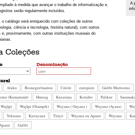
A p
mpliado à medida que avançar o trabalho de informatização e,
inf
gistros serão regularmente incluídos.
, o catálogo será enriquecido com coleções de outros
ologia, ciência e tecnologia, história natural), com outros
is e, proximamente, com outras instituições museais do
uianas.
 Coleções
ão
Denominação
tural
Aluku
Bosneger/marron
Créole
européen
Galibi Marworno
worno (Kumarumã)
Hmong
Kaxuiana
Koriabo
Palikur
Saramak
Wajãpi
Wajãpi (Oiampik)
Wayana ( Oayana )
Wayana (Ayana)
Wa
Yekuana
Kaxuyana
Tiriyó
Wayana ou Aparai
Wayana
Ka
Aparai
Galibi