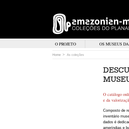
O PROJETO
OS MUSEUS D
Home
As coleções
DESCU
MUSEU
O catálogo onli
e da valorizaç
Composto de re
inventário mus
dados é dedica
ameríndias e b