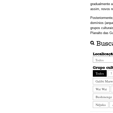
gradualmente a
assim, novos re
Posteriormente
domínios (arque
grupos cultura
Planalto das G
Busca
Localicaç
Grupo cul
Todos
?
Galibi Mar
Wai Wai
Bushinenge
Ndjuka