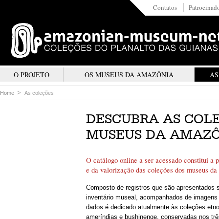
Contatos
Patrocinad
O PROJETO
OS MUSEUS DA AMAZÔNIA
AS
Home
As coleções
DESCUBRA AS COL
MUSEUS DA AMAZÔ
O catálogo online a ser acessado constitui a 
e da valorização das coleções dos museus da
Composto de registros que são apresentados 
inventário museal, acompanhados de imagens 
dados é dedicado atualmente às coleções etno
ameríndias e bushinenge, conservadas nos trê