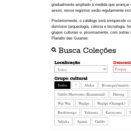
gradualmente ampliado à medida que avançar o
assim, novos registros serão regularmente incl
Posteriormente, o catálogo será enriquecido c
domínios (arqueologia, ciência e tecnologia, hi
grupos culturais e, proximamente, com outras 
Planalto das Guianas.
Busca Coleções
Localicação
Denomi
Grupo cultural
Todos
?
Aluku
Bosneger/marron
Galibi Marworno (Kumarumã)
Hmong
Wai Wai
Wajãpi
Wajãpi (Oiampik)
Bushinenge
Yekuana
Kaxuyana
Ndjuka
Aparai
Galibi