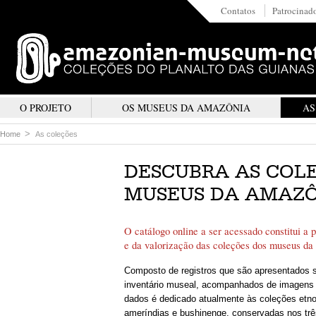
Contatos
Patrocinad
O PROJETO
OS MUSEUS DA AMAZÔNIA
AS
Home
As coleções
DESCUBRA AS COL
MUSEUS DA AMAZÔ
O catálogo online a ser acessado constitui a 
e da valorização das coleções dos museus da
Composto de registros que são apresentados 
inventário museal, acompanhados de imagens 
dados é dedicado atualmente às coleções etno
ameríndias e bushinenge, conservadas nos trê