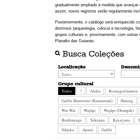
gradualmente ampliado à medida que avançar o
assim, novos registros serão regularmente incl
Posteriormente, o catálogo será enriquecido c
domínios (arqueologia, ciência e tecnologia, hi
grupos culturais e, proximamente, com outras 
Planalto das Guianas.
Busca Coleções
Localicação
Denomi
Grupo cultural
Todos
?
Aluku
Bosneger/marron
Galibi Marworno (Kumarumã)
Hmong
Wai Wai
Wajãpi
Wajãpi (Oiampik)
Bushinenge
Yekuana
Kaxuyana
Ndjuka
Aparai
Galibi