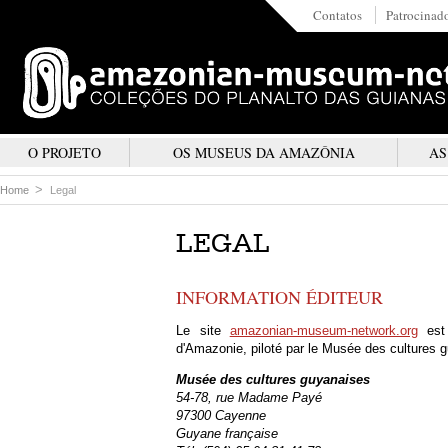
Contatos
Patrocinad
O PROJETO
OS MUSEUS DA AMAZÔNIA
AS
Home
Legal
LEGAL
INFORMATION ÉDITEUR
Le site
amazonian-museum-network.org
est 
d'Amazonie, piloté par le Musée des cultures 
Musée des cultures guyanaises
54-78, rue Madame Payé
97300 Cayenne
Guyane française