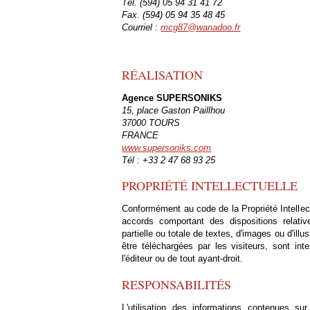
Tél. (594) 05 94 31 41 72
Fax. (594) 05 94 35 48 45
Courriel :
mcg87@wanadoo.fr
RÉALISATION
Agence SUPERSONIKS
15, place Gaston Paillhou
37000 TOURS
FRANCE
www.supersoniks.com
Tél : +33 2 47 68 93 25
PROPRIÉTÉ INTELLECTUELLE
Conformément au code de la Propriété Intellec
accords comportant des dispositions relative
partielle ou totale de textes, d'images ou d'ill
être téléchargées par les visiteurs, sont int
l'éditeur ou de tout ayant-droit.
RESPONSABILITÉS
L'utilisation des informations contenues su