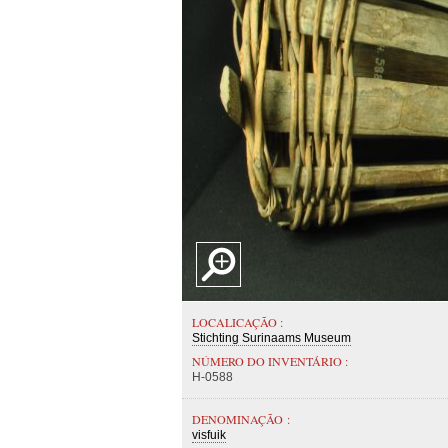
LOCALICAÇÃO :
Stichting Surinaams Museum
NÚMERO DO INVENTÁRIO :
H-0588
DENOMINAÇÃO :
visfuik