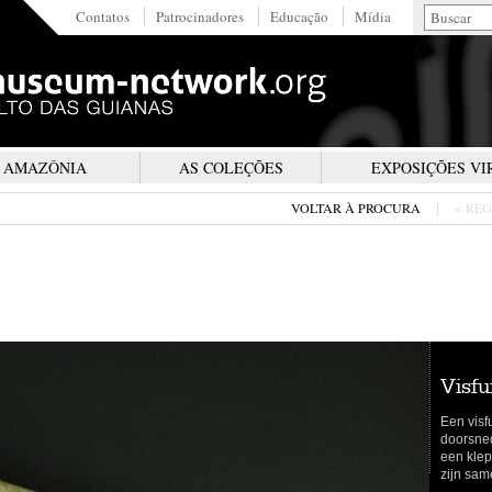
Contatos
Patrocinadores
Educação
Mídia
A AMAZÔNIA
AS COLEÇÕES
EXPOSIÇÕES VI
VOLTAR À PROCURA
< RE
|
visf
Een visf
doorsned
een klep
zijn sam