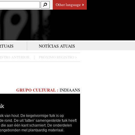
Other language
RTUAIS
NOTÍCIAS ATUAIS
GISTRO ANTERIOR
PRÓXIMO REGISTRO >
|
GRUPO CULTURAL :
INDIAANS
uik
uik van hout. De kegelvormige fuik is op
e rond. De uit 'latten' samengestelde fuik heeft
 die aan één kant scharniert. De onderdelen
engebonden met plantaardig materiaal.