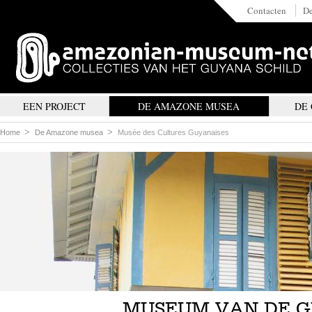
Contacten
De
EEN PROJECT
DE AMAZONE MUSEA
DE
Home
De Amazone musea
Musée des Cultures Guyanaises
MUSEUM VAN DE 