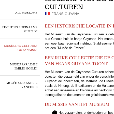
CULTUREN
ALL MUSEUMS
FRANS-GUYANA
EEN HISTORISCHE LOCATIE IN
STICHTING SURINAAMS
MUSEUM
Het Museum van de Guyanese Culturen is gehu
oud Creools huis in hartje Cayenne. Het museu
een openbaar regionaal instituut (établissement
MUSÉE DES CULTURES
het een "Musée de France".
GUYANAISES
EEN RIJKE COLLECTIE DIE DE 
VAN FRANS GUYANA TOONT.
MUSEU PARAENSE
EMILIO GOELDI
Het Museum van de Guyanese Culturen beheert 
objecten die verzameld zijn onder de verschil
Guyana: de inheemsen, de Marrons, de Creole
MUSÉE ALEXANDRE-
zoals de Hmong, de Brazilianen en de Haitian
FRANCONIE
schat aan inheemse en koloniale archeologisch
iconografische documenten en geluidsarchieve
DE MISSIE VAN HET MUSEUM
Het verzamelen, onderhouden en bestu