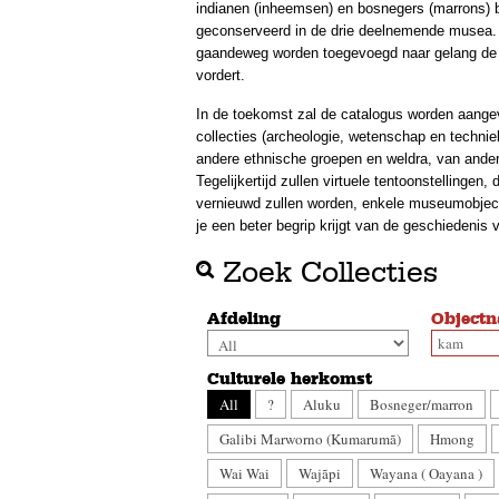
indianen (inheemsen) en bosnegers (marrons) b
geconserveerd in de drie deelnemende musea. 
gaandeweg worden toegevoegd naar gelang de di
vordert.
In de toekomst zal de catalogus worden aange
collecties (archeologie, wetenschap en techniek
andere ethnische groepen en weldra, van ande
Tegelijkertijd zullen virtuele tentoonstellingen,
vernieuwd zullen worden, enkele museumobject
je een beter begrip krijgt van de geschiedenis
Zoek Collecties
Afdeling
Object
Culturele herkomst
All
?
Aluku
Bosneger/marron
Galibi Marworno (Kumarumã)
Hmong
Wai Wai
Wajãpi
Wayana ( Oayana )