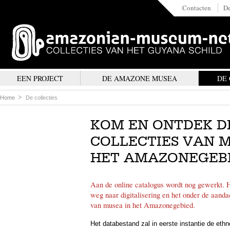
Contacten
De
EEN PROJECT
DE AMAZONE MUSEA
DE
Home
De collecties
KOM EN ONTDEK D
COLLECTIES VAN M
HET AMAZONEGEBI
Aan de online catalogus wordt nog gewerkt. He
weg naar digitalisering en het onder de aanda
van musea in het Amazonegebied.
Het databestand zal in eerste instantie de ethn