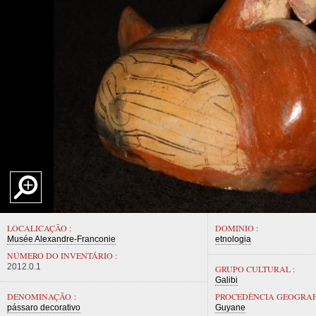
LOCALICAÇÃO :
DOMINIO :
Musée Alexandre-Franconie
etnologia
NÚMERO DO INVENTÁRIO :
2012.0.1
GRUPO CULTURAL :
Galibi
DENOMINAÇÃO :
PROCEDÊNCIA GEOGRAF
pássaro decorativo
Guyane