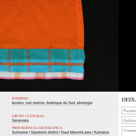
DOMINIO :
DEIX
tecidos
noir marron
Amérique du Sud
etnologia
GRUPO CULTURAL :
Saramaka
PROCEDÊNCIA GEOGRAFICA :
Suriname / Sipaliwini district / Haut Maroni/Lawa / Kamalua