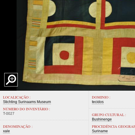
LOCALICAÇÃO :
DOMINIO :
Stichting Surinaams Museum
tecidos
NÚMERO DO INVENTÁRIO :
T-0027
GRUPO CULTURAL :
Bushinenge
DENOMINAÇÃO :
PROCEDÊNCIA GEOGRAF
xale
Suriname