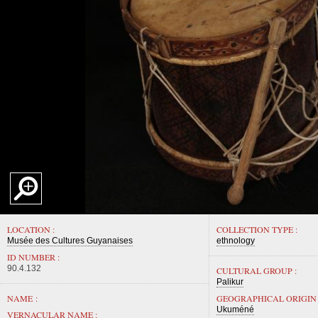
LOCATION :
COLLECTION TYPE :
Musée des Cultures Guyanaises
ethnology
ID NUMBER :
90.4.132
CULTURAL GROUP :
Palikur
NAME :
GEOGRAPHICAL ORIGIN 
Ukuméné
VERNACULAR NAME :