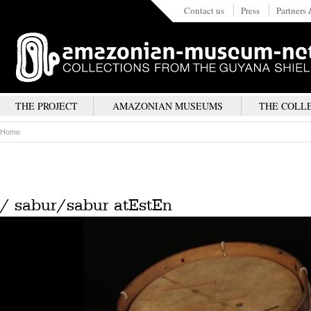
Contact us
Press
Partners 
THE PROJECT
AMAZONIAN MUSEUMS
THE COLL
Home
/ sabur/sabur atEstEn