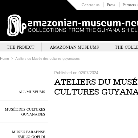
Contact us
Press
Partners 
THE PROJECT
AMAZONIAN MUSEUMS
THE COLL
Home
Ateliers du Musée des cultures guyanaises
Published on 02/07/2024
ATELIERS DU MUSÉ
CULTURES GUYANA
ALL MUSEUMS
MUSÉE DES CULTURES
GUYANAISES
MUSEU PARAENSE
EMILIO GOELDI