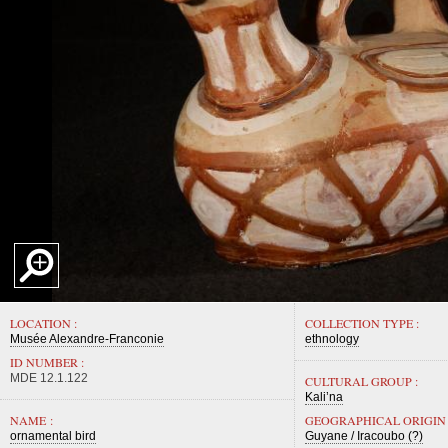
LOCATION :
COLLECTION TYPE :
Musée Alexandre-Franconie
ethnology
ID NUMBER :
MDE 12.1.122
CULTURAL GROUP :
Kali’na
NAME :
GEOGRAPHICAL ORIGIN 
ornamental bird
Guyane / Iracoubo (?)