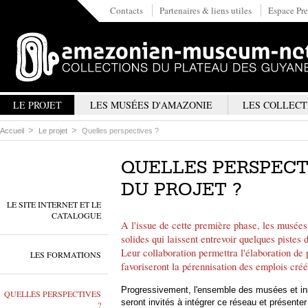
Contacts
Partenaires & liens utiles
Espace Pre
LE PROJET
LES MUSÉES D'AMAZONIE
LES COLLECT
Accueil
Le projet
Quelles perspectives ?
QUELLES PERSPECTI
DU PROJET ?
LE SITE INTERNET ET LE
CATALOGUE
A l'issue de cette première phase, les musées 
solides qui laissent entrevoir quelques piste
Leur collaboration permettra l'élaboration de
LES FORMATIONS
favoriseront la pérennisation des emplois créé
Progressivement, l'ensemble des musées et inst
QUELLES PERSPECTIVES
seront invités à intégrer ce réseau et présente
?