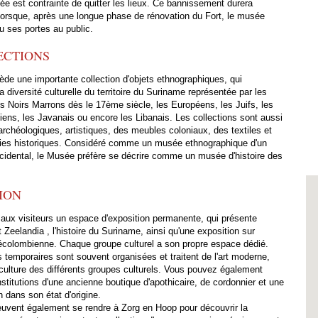
ée est contrainte de quitter les lieux. Ce bannissement durera
lorsque, après une longue phase de rénovation du Fort, le musée
u ses portes au public.
ECTIONS
de une importante collection d'objets ethnographiques, qui
a diversité culturelle du territoire du Suriname représentée par les
s Noirs Marrons dès le 17ème siècle, les Européens, les Juifs, les
diens, les Javanais ou encore les Libanais. Les collections sont aussi
 archéologiques, artistiques, des meubles coloniaux, des textiles et
ies historiques. Considéré comme un musée ethnographique d'un
cidental, le Musée préfère se décrire comme un musée d'histoire des
TION
aux visiteurs un espace d'exposition permanente, qui présente
rt Zeelandia , l'histoire du Suriname, ainsi qu'une exposition sur
récolombienne. Chaque groupe culturel a son propre espace dédié.
 temporaires sont souvent organisées et traitent de l'art moderne,
 culture des différents groupes culturels. Vous pouvez également
onstitutions d'une ancienne boutique d'apothicaire, de cordonnier et une
n dans son état d'origine.
euvent également se rendre à Zorg en Hoop pour découvrir la