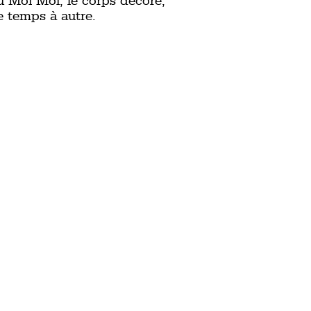
u Moi Moi, le corps décoré,
e temps à autre.