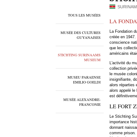
SURINA
TOUS LES MUSÉES
LA FONDA
La Fondation d
MUSÉE DES CULTURES
créée en 1947. 
GUYANAISES
conscience nati
que les collect
américains étai
STICHTING SURINAAMS
MUSEUM
L'activité du 
collection priv
le musée coloni
MUSEU PARAENSE
insignifiante, 
EMILIO GOELDI
alors réparties 
alors appelé le
est définitivem
MUSÉE ALEXANDRE-
FRANCONIE
LE FORT 
Le Stichting S
importance histo
donnant naissan
comme prison. E