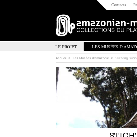
Contacts
Pa
LE PROJET
LES MUSÉES D'AMAZ
Accueil
Les Musées d'amazonie
Stichting Sur
STICH