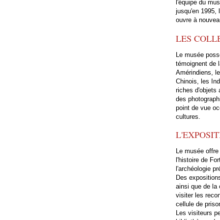
l'équipe du mus
jusqu'en 1995, 
ouvre à nouvea
LES COLL
Le musée possè
témoignent de l
Amérindiens, le
Chinois, les In
riches d'objets
des photograph
point de vue oc
cultures.
L'EXPOSI
Le musée offre 
l'histoire de Fo
l'archéologie p
Des expositions
ainsi que de la
visiter les rec
cellule de priso
Les visiteurs p