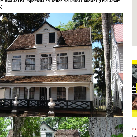
u musée et une importante collection d'ouvrages anciens (uniquement
).
EX