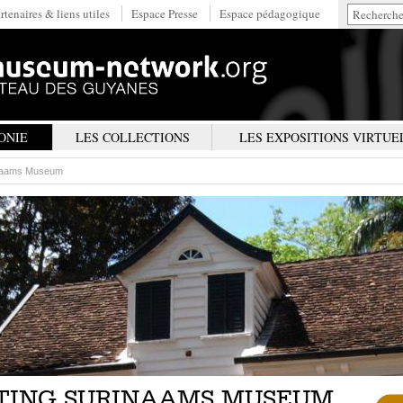
rtenaires & liens utiles
Espace Presse
Espace pédagogique
ONIE
LES COLLECTIONS
LES EXPOSITIONS VIRTUE
inaams Museum
TING SURINAAMS MUSEUM