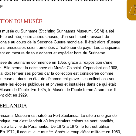
ME
TION DU MUSÉE
u musée du Suriname (Stichting Surinaams Museum, SSM) a été
Elle est née, entre autres choses, d'un sentiment croissant de
onale au cours de la Seconde Guerre mondiale. Il était alors d'usage
ions précieuses soient amenées à l'extérieur du pays. Les antiquaires
ent en mesure de tout acheter et expédier hors du Suriname.
musée du Suriname commence en 1865, grâce à l'exposition d'une
ée. Elle permet la naissance du Musée Colonial. Cependant en 1908,
al doit fermer ses portes car la collection est considérée comme
douteuse et dans un état de délabrement grave. Les collections sont
entre les écoles publiques et privées et installées dans ce qui était
 Musée de l'école. En 1925, le Musée de l'école ferme à son tour. Il
ent clôt en 1929.
ZEELANDIA
urinaams Museum est situé au Fort Zeelandia. Le site a une grande
rique, car c'est l'endroit où les premiers colons se sont installés,
ce à la ville de Paramaribo. De 1872 à 1972, le fort est utilisé
n 1972, il accueille le musée. Après le coup d'état militaire en 1980,