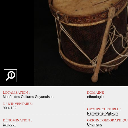
LOCALISATION :
DOMAINE :
Musée des Cultures Guyanaises
ethnologie
N° D'INVENTAIRE :
90.4.132
GROUPE CULTUREL :
Parikwene (Palikur)
DÉNOMINATION :
ORIGINE GÉOGRAPHIQUE
tambour
Ukuméné