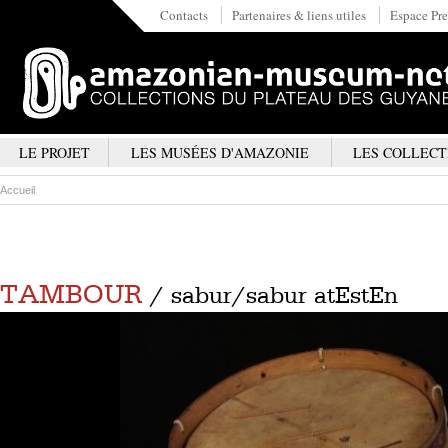
Contacts
Partenaires & liens utiles
Espace Pre
LE PROJET
LES MUSÉES D'AMAZONIE
LES COLLECT
Accueil
TAMBOUR
/ sabur/sabur atEstEn