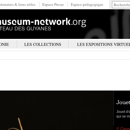
rtenaires & liens utiles
Espace Presse
Espace pédagogique
ONIE
LES COLLECTIONS
LES EXPOSITIONS VIRTUE
joue
Jouet d'e
qui se me
© Cayen