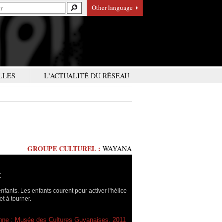
Other language
LLES
L'ACTUALITÉ DU RÉSEAU
GROUPE CULTUREL :
WAYANA
t
nfants. Les enfants courent pour activer l'hélice
t à tourner.
ne ; Musée des Cultures Guyanaises, 2011