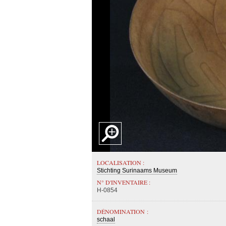
LOCALISATION :
Stichting Surinaams Museum
N° D'INVENTAIRE :
H-0854
DÉNOMINATION :
schaal