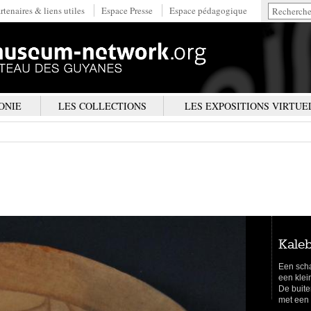
rtenaires & liens utiles
Espace Presse
Espace pédagogique
ONIE
LES COLLECTIONS
LES EXPOSITIONS VIRTUE
kale
Een scha
een klei
De buite
met een 