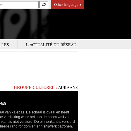
Other language
LLES
L'ACTUALITÉ DU RÉSEAU
GROUPE CULTUREL :
AUKAANS
bas
al van kalebas. De schaal is ovaal en heeft
ne verdikking waar het aan de boom vast zat.
nkant is niet versierd. De binnenkant is versierd
brede rand rondom en erin snijwerk patronen.