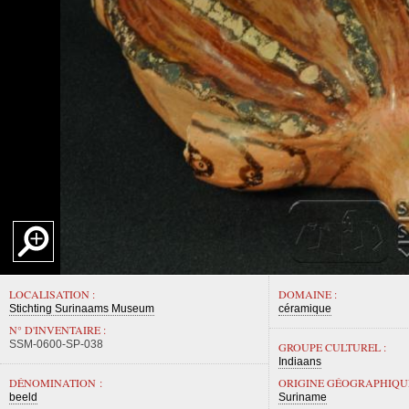
LOCALISATION :
DOMAINE :
Stichting Surinaams Museum
céramique
N° D'INVENTAIRE :
SSM-0600-SP-038
GROUPE CULTUREL :
Indiaans
DÉNOMINATION :
ORIGINE GÉOGRAPHIQUE
beeld
Suriname